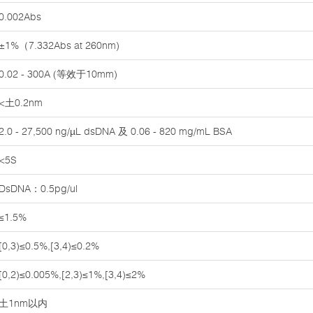
0.002Abs
±1%（7.332Abs at 260nm)
0.02 - 300A (等效于10mm)
<土0.2nm
2.0 - 27,500 ng/µL dsDNA 及 0.06 - 820 mg/mL BSA
<5S
DsDNA：0.5pg/ul
≤1.5%
[0,3)≤0.5%,[3,4)≤0.2%
[0,2)≤0.005%,[2,3)≤1%,[3,4)≤2%
土1nm以内