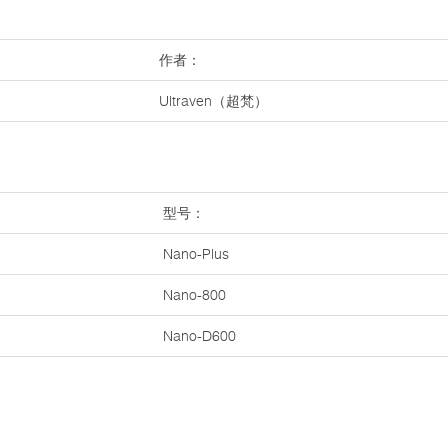
作者：
Ultraven（超梵）
型号：
Nano-Plus
Nano-800
Nano-D600