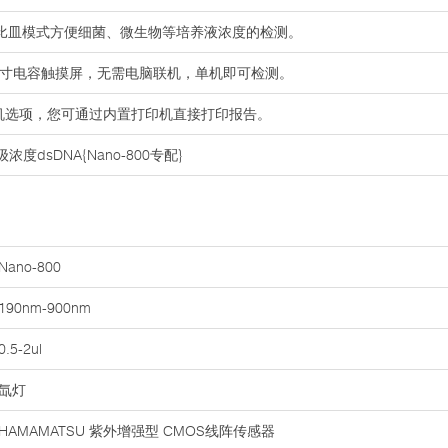
统，比皿模式方便细菌、微生物等培养液浓度的检测。
7寸电容触摸屏，无需电脑联机，单机即可检测。
印机选项，您可通过内置打印机直接打印报告。
度dsDNA{Nano-800专配}
Nano-800
190nm-900nm
0.5-2ul
氙灯
HAMAMATSU 紫外增强型 CMOS线阵传感器