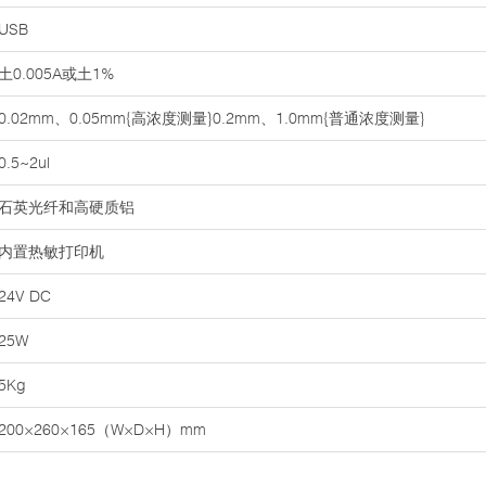
USB
土0.005A或土1%
0.02mm、0.05mm{高浓度测量}0.2mm、1.0mm{普通浓度测量}
0.5~2ul
石英光纤和高硬质铝
内置热敏打印机
24V DC
25W
5Kg
200×260×165（W×D×H）mm