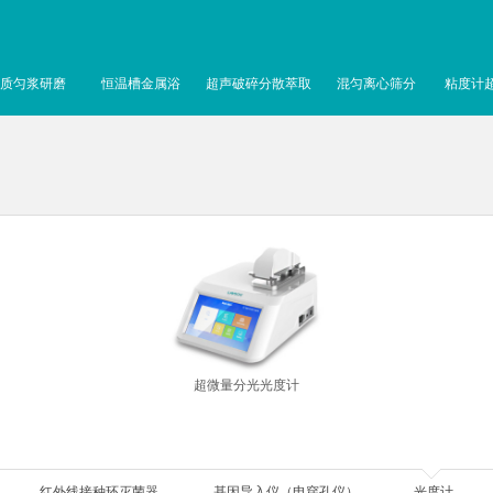
质匀浆研磨
恒温槽金属浴
超声破碎分散萃取
混匀离心筛分
粘度计
超微量分光光度计
红外线接种环灭菌器
基因导入仪（电穿孔仪）
光度计