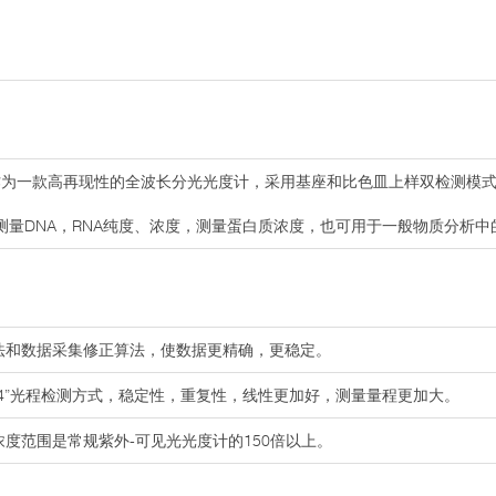
作为一款高再现性的全波长分光光度计，采用基座和比色皿上样双检测模式
测量DNA，RNA纯度、浓度，测量蛋白质浓度，也可用于一般物质分析中
算法和数据采集修正算法，使数据更精确，更稳定。
“4”光程检测方式，稳定性，重复性，线性更加好，测量量程更加大。
浓度范围是常规紫外-可见光光度计的150倍以上。