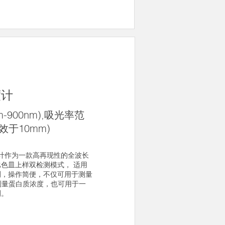
度计
m-900nm),吸光率范
(等效于10mm)
光度计作为一款高再现性的全波长
色皿上样双检测模式， 适用
测，操作简便，不仅可用于测量
，测量蛋白质浓度，也可用于一
测。