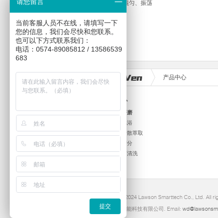
请您留言
备、样品混匀、振荡
当前客服人员不在线，请填写一下
您的信息，我们会尽快和您联系。
也可以下方式联系我们：
电话：0574-89085812 / 13586539
683
产品中心
产品中心
均质匀浆研磨
恒温槽金属浴
超声破碎分散萃取
混匀离心筛分
粘度计超声清洗
其它仪器
Copyright 2024 Lawson Smarttech Co., Ltd. All r
提交
宁波洛尚智能科技有限公司. Email:
wd@lawsonsm