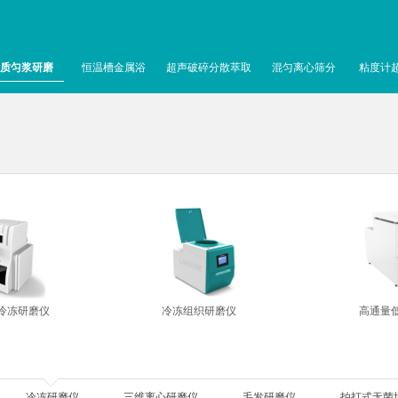
质匀浆研磨
恒温槽金属浴
超声破碎分散萃取
混匀离心筛分
粘度计
冷冻研磨仪
冷冻组织研磨仪
高通量
冷冻研磨仪
三维离心研磨仪
毛发研磨仪
拍打式无菌